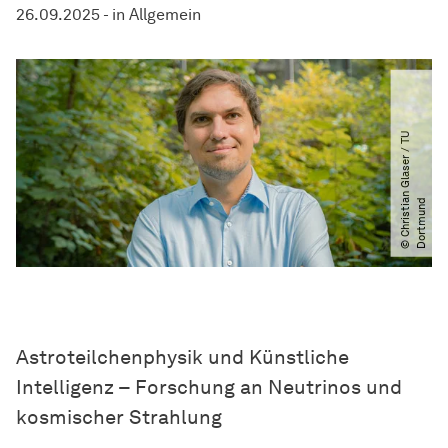
26.09.2025
-
in
Allgemein
©
C
h
r
i
s
t
i
n
G
l
a
s
e
r
​​
/​​
T
U
D
o
r
t
m
u
n
a
d
As­tro­teil­chen­phy­sik und Künstliche
Intelligenz – Forschung an Neutrinos und
kosmischer Strahlung